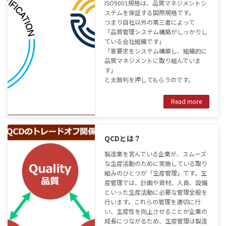
ISO9001規格は、品質マネジメントシ
ステムを保証する国際規格です。
つまり自社以外の第三者によって
「品質管理システム構築がしっかりし
ている会社組織です」
「客要求をシステム構築し、組織的に
品質マネジメントに取り組んでいま
す」
と太鼓判を押してもらうのです。
Read more
QCDとは？
製造業を営んでいる企業が、スムーズ
な生産活動のために実施している取り
組みのひとつが「生産管理」です。生
産管理では、計画や資材、人員、設備
といった生産活動に必要な管理全般を
行います。これらの管理を適切に行
い、生産性を向上させることが企業の
成長につながるため、生産管理は製造