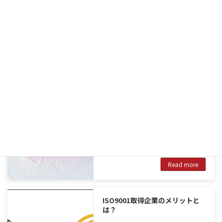
勤務地 愛知県春日井市下条町3-2-9
アクセス ＪＲ中央線｢勝川｣駅より徒歩
20分
勤務時間 8:30～17:45（実働8h､休憩
75分）
※残業月10ｈ程度あり
※遅くとも19時には退社しています｡
Read more
応募フォーム
新卒・中途かかわらず気軽にお問い合
わせください。
Read more
ISO9001取得企業のメリットと
は？