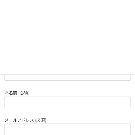
必要な電流値：分岐1000AF
選定候補サイズ：t 8 mm × w 40 mm
＜ダブル配線＞
この製品について下のフォームからお問合せいただけます。
会社名 (必須)
お名前 (必須)
メールアドレス (必須)